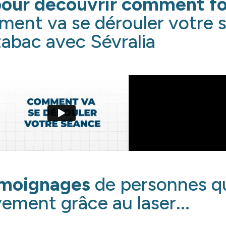
our découvrir
comment fo
ent va se dérouler votre s
tabac avec Sévralia
émoignages
de personnes qu
vement grâce au laser...