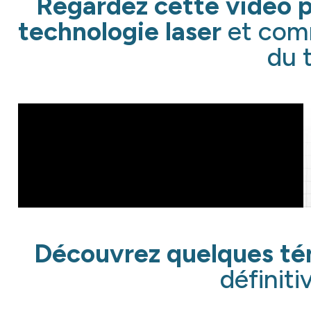
Regardez cette vidéo
p
technologie laser
et comm
du 
Découvrez quelques t
définiti