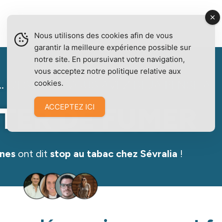
Nous utilisons des cookies afin de vous
garantir la meilleure expérience possible sur
notre site. En poursuivant votre navigation,
vous acceptez notre politique relative aux
... C'EST QUE VOUS AVEZ DÉJÀ PENSÉ À
cookies.
TER DE FUMER
ACCEPTEZ ICI
nes
ont dit
stop au tabac chez Sévralia
!