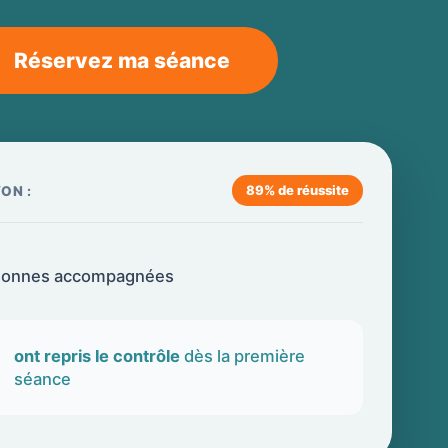
Réservez ma séance
89% de réussite
YON :
sonnes accompagnées
ont repris le contrôle
dès la première
séance