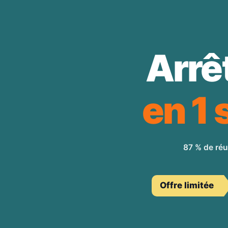
Arrê
en 1
87 % de réu
Offre limitée