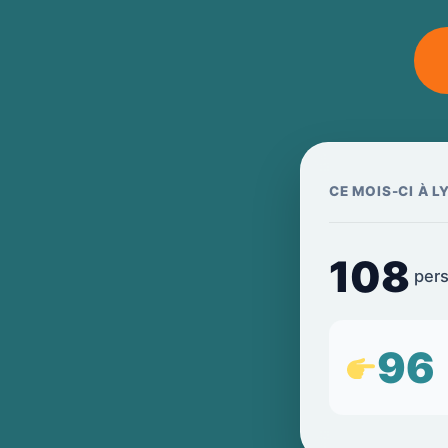
CE MOIS-CI À L
108
per
96