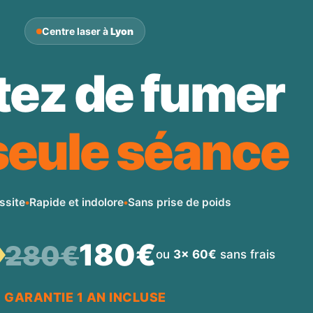
Centre laser à
Lyon
tez de fumer
 seule séance
ssite
•
Rapide et indolore
•
Sans prise de poids
180€
280€
ou
3x 60€
sans frais
GARANTIE 1 AN INCLUSE