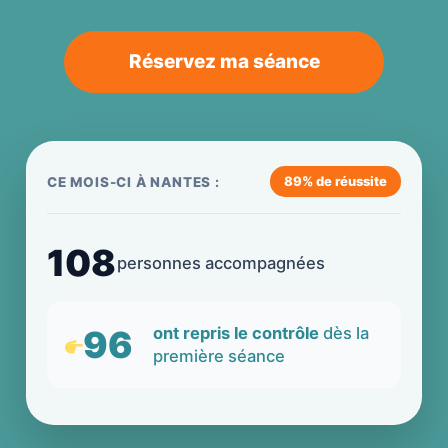
Réservez ma séance
89% de réussite
CE MOIS-CI À NANTES :
108
personnes accompagnées
96
ont repris le contrôle
dès la
première séance